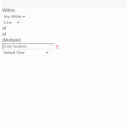
Within
of
of
(Multiple)
+