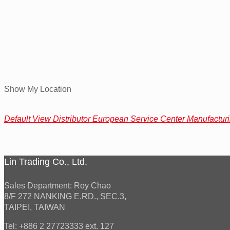
Show My Location
Default View
Distributor
European Service Center
Manufactur
Lin Trading Co., Ltd.
Sales Department: Roy Chao
8/F 272 NANKING E.RD., SEC.3,
TAIPEI, TAIWAN
Tel: +886 2 27723333 ext. 127