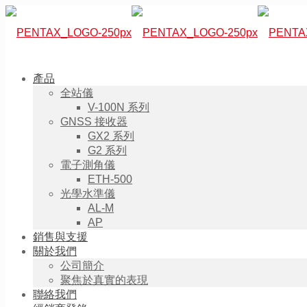
產品
全站儀
V-100N 系列
GNSS 接收器
GX2 系列
G2 系列
電子測角儀
ETH-500
光學水準儀
AL-M
AP
銷售與支援
關於我們
公司簡介
聚焦於真實的表現
聯絡我們