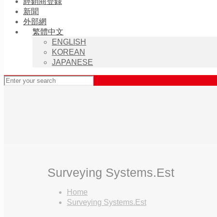
經銷商登錄
新聞
外部網
繁體中文
ENGLISH
KOREAN
JAPANESE
Surveying Systems.Est
Home
Surveying Systems.Est