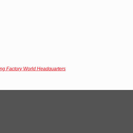
ing Factory
World Headquarters